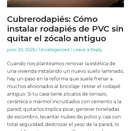
Cubrerodapiés: Cómo
instalar rodapiés de PVC sin
quitar el zócalo antiguo
Posted
Posted
junio 20, 2026
Uncategorized
Leave a Reply
on
in
Cuando nos planteamos renovar la estética de
una vivienda instalando un nuevo suelo laminado,
hay un paso en la reforma que suele frenar a
muchos aficionados al bricolaje: retirar el rodapié
antiguo. Si tu casa tiene zócalos de terrazo,
cerámica o mármol incrustados con cemento a la
pared, quitarlos implica picar, generar toneladas
de escombro, levantar nubes de polvo y, casi con
total seguridad, destrozar el yeso de la pared, lo