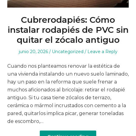
Cubrerodapiés: Cómo
instalar rodapiés de PVC sin
quitar el zócalo antiguo
Posted
Posted
junio 20, 2026
Uncategorized
Leave a Reply
on
in
Cuando nos planteamos renovar la estética de
una vivienda instalando un nuevo suelo laminado,
hay un paso en la reforma que suele frenar a
muchos aficionados al bricolaje: retirar el rodapié
antiguo. Si tu casa tiene zócalos de terrazo,
cerámica o mármol incrustados con cemento a la
pared, quitarlos implica picar, generar toneladas
de escombro,…