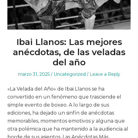
Ibai Llanos: Las mejores
anécdotas, de las veladas
del año
Posted
Posted
marzo 31, 2025
Uncategorized
Leave a Reply
on
in
«La Velada del Año» de Ibai Llanos se ha
convertido en un fenómeno que trasciende el
simple evento de boxeo. A lo largo de sus
ediciones, ha dejado un sinfín de anécdotas
memorables, momentos emotivos y alguna que
otra polémica que ha mantenido a la audiencia al
borde de sus asientos. Las Anécdotas Más